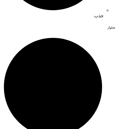
جذب
شلوار