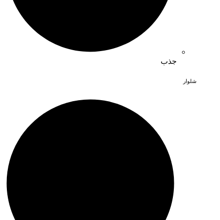
جذب
شلوار