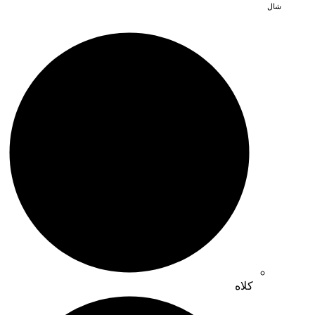
شال
کلاه