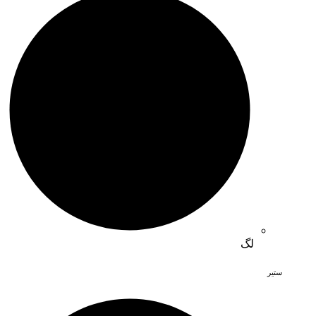
لگ
ستیر