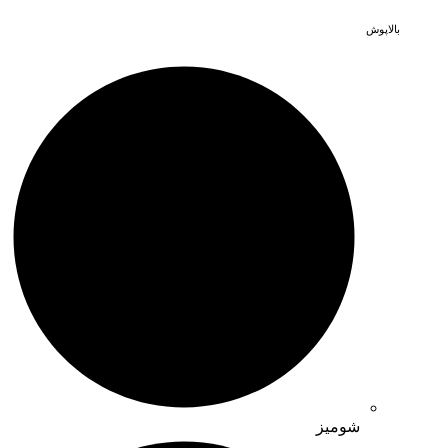
بالاپوش
شومیز