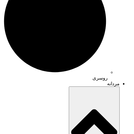
روسری
مردانه